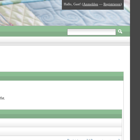
Hallo, Gast! (
Anmelden
—
Registrieren
)
fst.