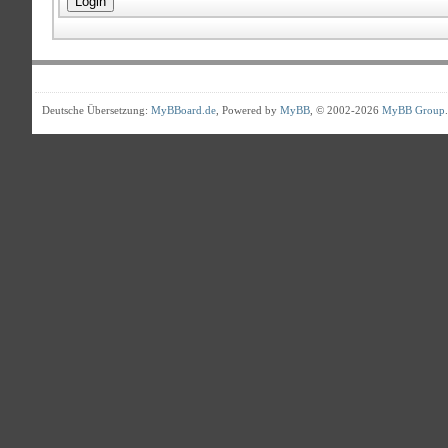
Deutsche Übersetzung:
MyBBoard.de
, Powered by
MyBB
, © 2002-2026
MyBB Group
.