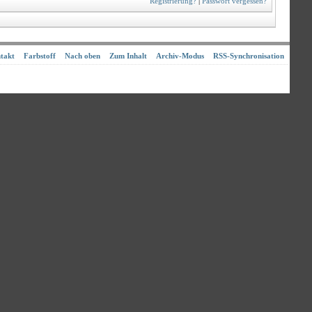
Registrierung?
|
Passwort vergessen?
takt
Farbstoff
Nach oben
Zum Inhalt
Archiv-Modus
RSS-Synchronisation