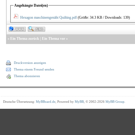
Angehängte Datei(en)
Hexagon maschinengenäht Quilting.pdf
(Größe: 34.3 KB / Downloads: 139)
«
Ein Thema zurück
|
Ein Thema vor
»
Druckversion anzeigen
Thema einem Freund senden
Thema abonnieren
Deutsche Übersetzung:
MyBBoard.de
, Powered by
MyBB
, © 2002-2026
MyBB Group
.