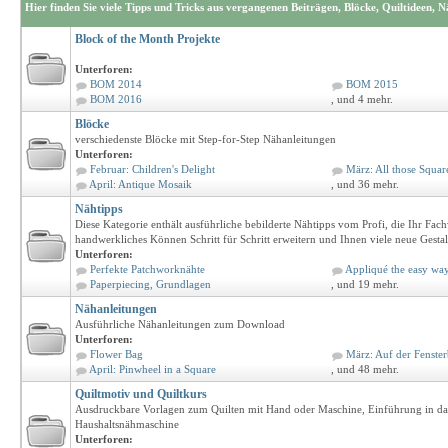
Hier finden Sie viele Tipps und Tricks aus vergangenen Beiträgen, Blöcke, Quiltideen,
Block of the Month Projekte
Unterforen:
BOM 2014
BOM 2015
BOM 2016
, und 4 mehr.
Blöcke
verschiedenste Blöcke mit Step-for-Step Nähanleitungen
Unterforen:
Februar: Children's Delight
März: All those Squar
April: Antique Mosaik
, und 36 mehr.
Nähtipps
Diese Kategorie enthält ausführliche bebilderte Nähtipps vom Profi, die Ihr Fac
handwerkliches Können Schritt für Schritt erweitern und Ihnen viele neue Gesta
Unterforen:
Perfekte Patchworknähte
Appliqué the easy wa
Paperpiecing, Grundlagen
, und 19 mehr.
Nähanleitungen
Ausführliche Nähanleitungen zum Download
Unterforen:
Flower Bag
März: Auf der Fenste
April: Pinwheel in a Square
, und 48 mehr.
Quiltmotiv und Quiltkurs
Ausdruckbare Vorlagen zum Quilten mit Hand oder Maschine, Einführung in das
Haushaltsnähmaschine
Unterforen: