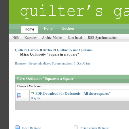
Portal
Suchen
Home
Hilfe
Kalender
Archiv-Modus
Zum Inhalt
RSS-Synchronisation
Quilter's Garden
Archiv
Quiltmotiv und Quiltkurs
März: Quiltmotiv "Square in a Square"
Benutzer, die gerade dieses Forum ansehen: 1 Gast/Gäste
März: Quiltmotiv "Square in a Square"
Thema
/
Verfasser
PDF-Download für Quiltmotiv "All those squares"
0 Bewertungen -
Brigitte
Neue Beiträge
Keine neuen Beiträge