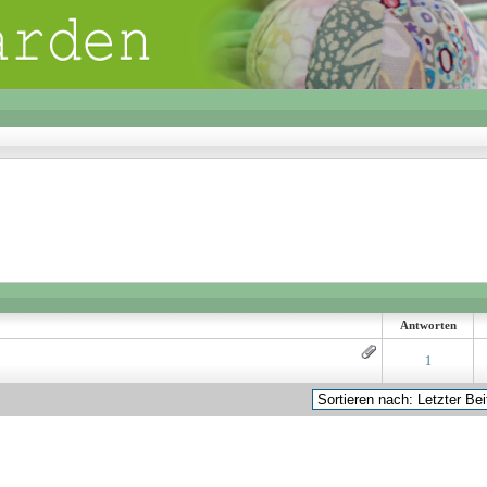
Antworten
 0 von 5 durchschnittlich
1
2
3
4
5
1