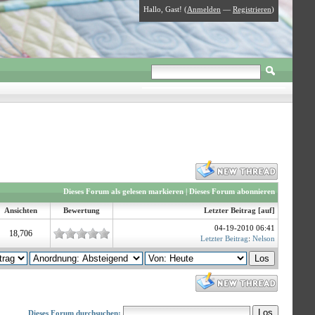
Hallo, Gast! (
Anmelden
—
Registrieren
)
Dieses Forum als gelesen markieren
|
Dieses Forum abonnieren
Ansichten
Bewertung
Letzter Beitrag
[
auf
]
04-19-2010 06:41
18,706
Letzter Beitrag
:
Nelson
Dieses Forum durchsuchen: