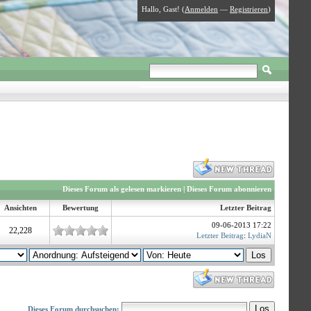
Hallo, Gast! (
Anmelden
—
Registrieren
)
Dieses Forum als gelesen markieren
|
Dieses Forum abonnieren
Ansichten
Bewertung
Letzter Beitrag
09-06-2013 17:22
22,228
Letzter Beitrag
:
LydiaN
Dieses Forum durchsuchen: