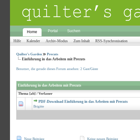
Portal
Suchen
Home
Hilfe
Kalender
Archiv-Modus
Zum Inhalt
RSS-Synchronisation
Quilter's Garden
Precuts
Einführung in das Arbeiten mit Precuts
Benutzer, die gerade dieses Forum ansehen: 2 Gast/Gäste
Einführung in das Arbeiten mit Precuts
Thema
[
ab
]
/
Verfasser
PDF-Download Einführung in das Arbeiten mit Precuts
0 Bewertungen -
Brigitte
Neue Beiträge
Keine neuen Beiträge