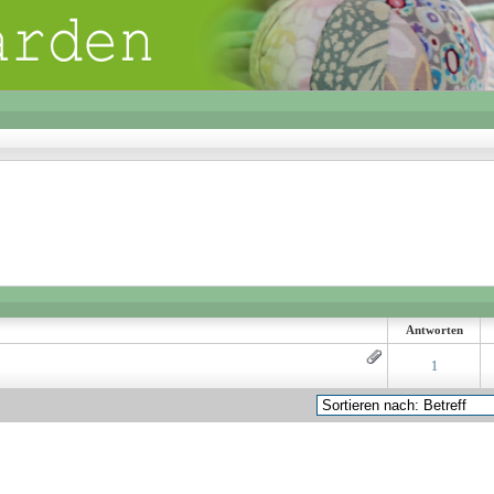
Antworten
 0 von 5 durchschnittlich
1
2
3
4
5
1