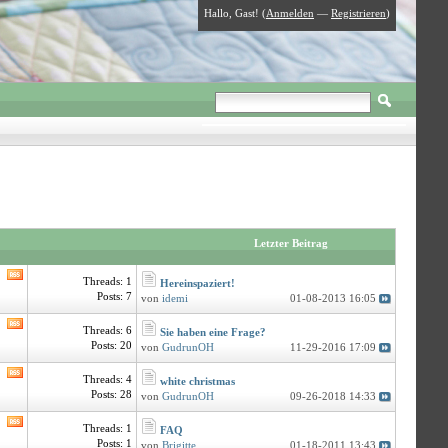
Hallo, Gast! (
Anmelden
—
Registrieren
)
Letzter Beitrag
Threads: 1
Hereinspaziert!
Posts: 7
von
idemi
01-08-2013 16:05
Threads: 6
Sie haben eine Frage?
Posts: 20
von
GudrunOH
11-29-2016 17:09
Threads: 4
white christmas
Posts: 28
von
GudrunOH
09-26-2018 14:33
Threads: 1
FAQ
Posts: 1
von
Brigitte
01-18-2011 13:43