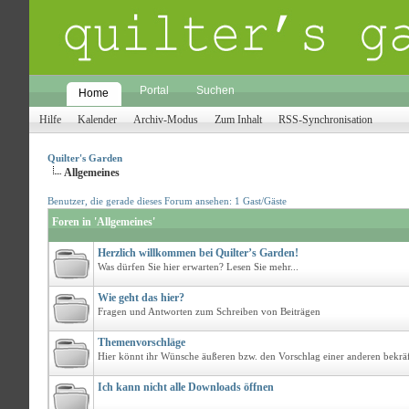
Portal
Suchen
Home
Hilfe
Kalender
Archiv-Modus
Zum Inhalt
RSS-Synchronisation
Quilter's Garden
Allgemeines
Benutzer, die gerade dieses Forum ansehen: 1 Gast/Gäste
Foren in 'Allgemeines'
Herzlich willkommen bei Quilter’s Garden!
Was dürfen Sie hier erwarten? Lesen Sie mehr...
Wie geht das hier?
Fragen und Antworten zum Schreiben von Beiträgen
Themenvorschläge
Hier könnt ihr Wünsche äußeren bzw. den Vorschlag einer anderen bekr
Ich kann nicht alle Downloads öffnen