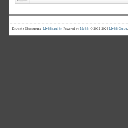
Deutsche Übersetzung:
MyBBoard.de
, Powered by
MyBB
, © 2002-2026
MyBB Group
.